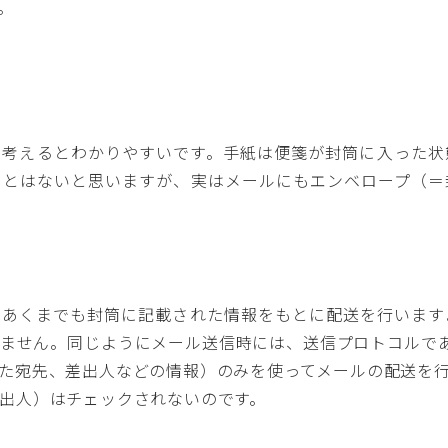
。
て考えるとわかりやすいです。手紙は便箋が封筒に入った状
ことはないと思いますが、実はメールにもエンベロープ（＝
はあくまでも封筒に記載された情報をもとに配送を行います
ません。同じようにメール送信時には、送信プロトコルであ
た宛先、差出人などの情報）のみを使ってメールの配送を
出人）はチェックされないのです。