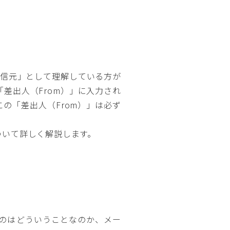
送信元」として理解している方が
差出人（From）」に入力され
の「差出人（From）」は必ず
ついて詳しく解説します。
のはどういうことなのか、メー