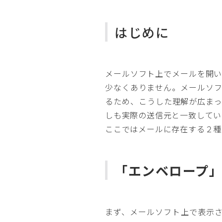
はじめに
メールソフト上でメールを開い
少なくありません。メールソフ
るため、こうした理解が広まっ
しも実際の送信元と一致してい
ここではメールに存在する２種
「エンベロープ
まず、メールソフト上で表示