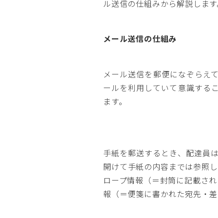
ル送信の仕組みから解説します
メール送信の仕組み
メール送信を郵便になぞらえ
ールを利用していて意識する
ます。
手紙を郵送するとき、配達員
開けて手紙の内容までは参照し
ロープ情報（＝封筒に記載され
報（＝便箋に書かれた宛先・差