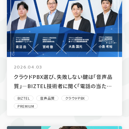
2026.04.03
クラウドPBX選び、失敗しない鍵は「音声品
質」―BIZTEL技術者に聞く「電話の当たり
前」の裏側とは―
BIZTEL
音声品質
クラウドPBX
PREMIUM