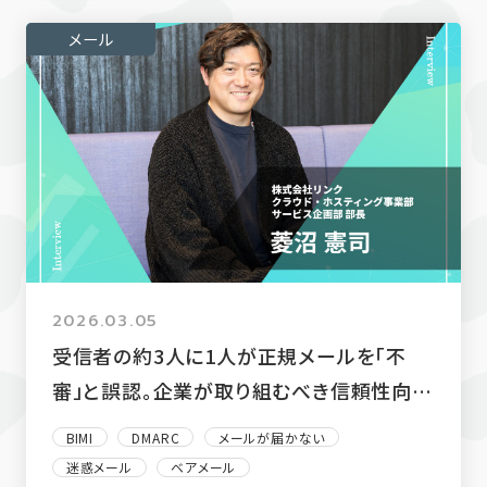
メール
2026.03.05
受信者の約3人に1人が正規メールを「不
審」と誤認。企業が取り組むべき信頼性向上
策とは
BIMI
DMARC
メールが届かない
迷惑メール
ベアメール