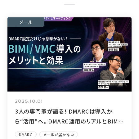
メール
2025.10.01
3人の専門家が語る！ DMARCは導入か
ら“活用”へ。 DMARC運用のリアルとBIMI
導入のメリットとは
DMARC
メールが届かない