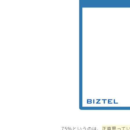
75％というのは、
正直思って