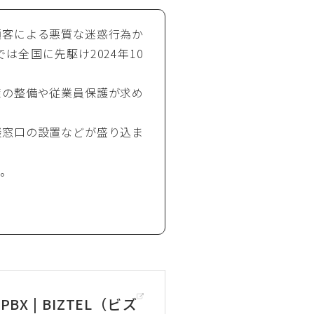
顧客による悪質な迷惑行為か
全国に先駆け2024年10
策の整備や従業員保護が求め
談窓口の設置などが盛り込ま
す。
 | BIZTEL（ビズ