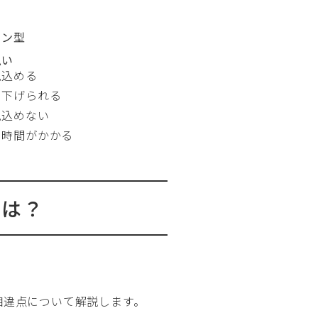
ョン型
払い
見込める
を下げられる
見込めない
に時間がかかる
いは？
相違点について解説します。